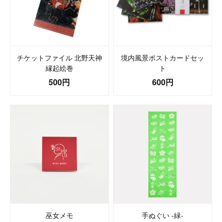
チケットファイル 北野天神
境内風景ポストカードセッ
縁起絵巻
ト
500円
600円
巫女メモ
手ぬぐい -緑-