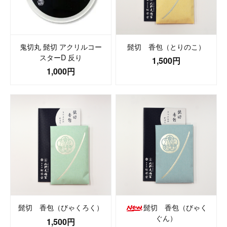
鬼切丸 髭切 アクリルコー
髭切 香包（とりのこ）
スターD 反り
1,500円
1,000円
髭切 香包（びゃくろく）
髭切 香包（びゃく
ぐん）
1,500円