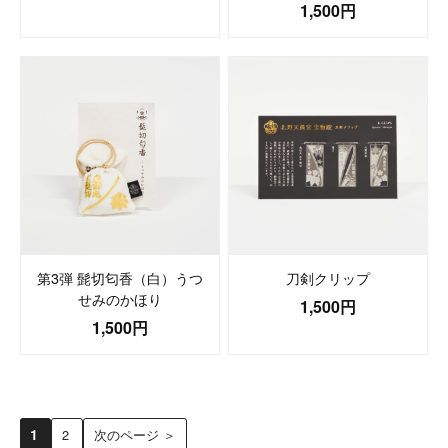
1,500円
第3弾 髭切匂香（白）うつ
刀剣クリップ
せみのかほり
1,500円
1,500円
1
2
次のページ ＞