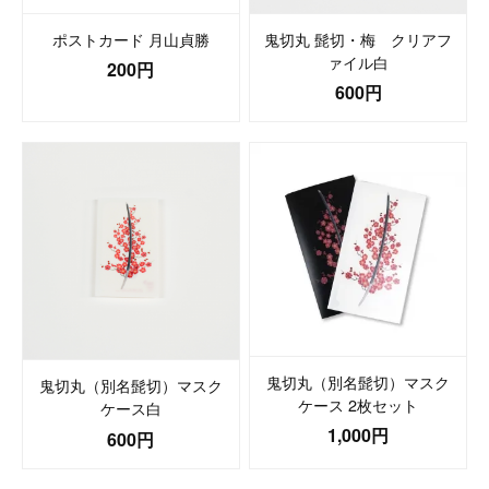
ポストカード 月山貞勝
鬼切丸 髭切・梅 クリアフ
ァイル白
200円
600円
鬼切丸（別名髭切）マスク
鬼切丸（別名髭切）マスク
ケース 2枚セット
ケース白
1,000円
600円