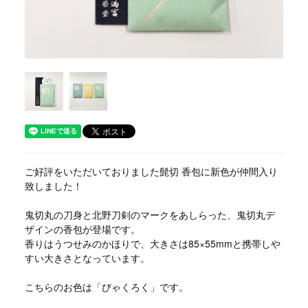
ご好評をいただいておりました髭切 香包に新色が仲間入り
致しました！
鬼切丸の刀身と北野刀剣のマークをあしらった、鬼切丸デ
ザインの香包が登場です。
香りはうつせみのかほりで、大きさは85×55mmと携帯しや
すい大きさとなっています。
こちらのお色は「びゃくろく」です。